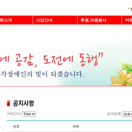
회소개
사업안내
후원,자원봉사
커
카테고리
검색분류
번호
제목