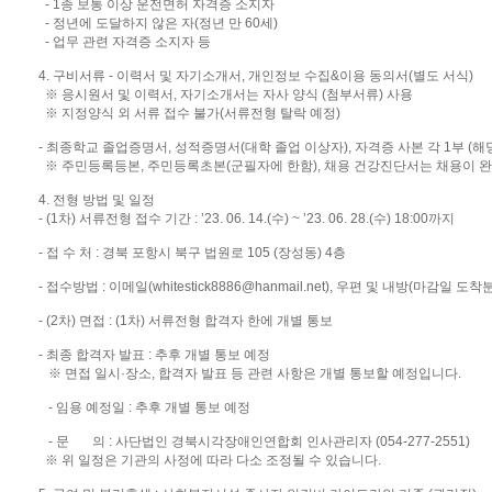
- 1종 보통 이상 운전면허 자격증 소지자
- 정년에 도달하지 않은 자(정년 만 60세)
- 업무 관련 자격증 소지자 등
4. 구비서류 - 이력서 및 자기소개서, 개인정보 수집&이용 동의서(별도 서식)
※ 응시원서 및 이력서, 자기소개서는 자사 양식 (첨부서류) 사용
※ 지정양식 외 서류 접수 불가(서류전형 탈락 예정)
- 최종학교 졸업증명서, 성적증명서(대학 졸업 이상자), 자격증 사본 각 1부 (해
※ 주민등록등본, 주민등록초본(군필자에 한함), 채용 건강진단서는 채용이 완료
4. 전형 방법 및 일정
- (1차) 서류전형 접수 기간 : ’23. 06. 14.(수) ~ ’23. 06. 28.(수) 18:00까지
- 접 수 처 : 경북 포항시 북구 법원로 105 (장성동) 4층
- 접수방법 : 이메일(whitestick8886@hanmail.net), 우편 및 내방(마감일 
- (2차) 면접 : (1차) 서류전형 합격자 한에 개별 통보
- 최종 합격자 발표 : 추후 개별 통보 예정
※ 면접 일시·장소, 합격자 발표 등 관련 사항은 개별 통보할 예정입니다.
- 임용 예정일 : 추후 개별 통보 예정
- 문 의 : 사단법인 경북시각장애인연합회 인사관리자 (054-277-2551)
※ 위 일정은 기관의 사정에 따라 다소 조정될 수 있습니다.